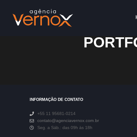
PORTFÓ
INFORMAÇÃO DE CONTATO
+55 11 95681-0214
contato@agenciavernox.com.br
Seg. a Sáb.: das 09h às 18h