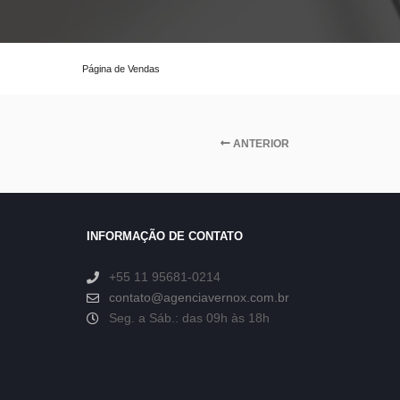
Página de Vendas
ANTERIOR
INFORMAÇÃO DE CONTATO
+55 11 95681-0214
contato@agenciavernox.com.br
Seg. a Sáb.: das 09h às 18h