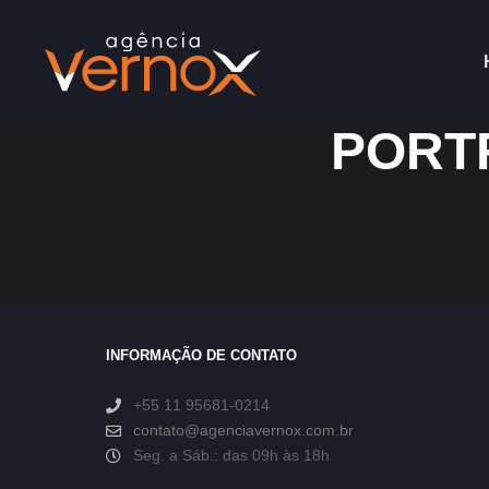
PORTF
INFORMAÇÃO DE CONTATO
+55 11 95681-0214
contato@agenciavernox.com.br
Seg. a Sáb.: das 09h às 18h