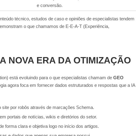
e conversão.
teúdo técnico, estudos de caso e opiniões de especialistas tendem
e demonstram o que chamamos de E-E-A-T (Experiência,
 A NOVA ERA DA OTIMIZAÇÃO
ion) está evoluindo para o que especialistas chamam de
GEO
tégia agora foca em fornecer dados estruturados e respostas que a IA
 do site por robôs através de marcações Schema.
m portais de notícias, wikis e diretórios do setor.
forma clara e objetiva logo no início dos artigos.
isas e dados que apenas sua empresa possui.