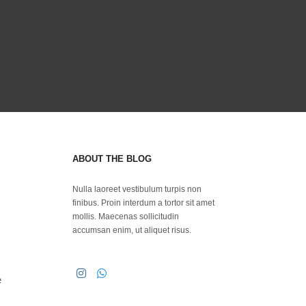
ABOUT THE BLOG
Nulla laoreet vestibulum turpis non
finibus. Proin interdum a tortor sit amet
mollis. Maecenas sollicitudin
accumsan enim, ut aliquet risus.
e