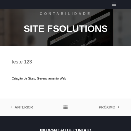
Menu pr
CONTABILIDADE
SITE FSOLUTIONS
teste 123
Criação de Sites
,
Gerenciamento Web
ANTERIOR
PRÓXIMO
INFORMAÇÃO DE CONTATO