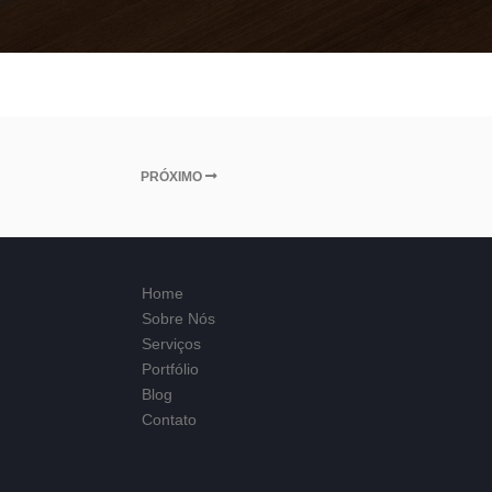
PRÓXIMO
Home
Sobre Nós
Serviços
Portfólio
Blog
Contato