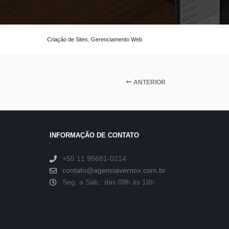
Criação de Sites
,
Gerenciamento Web
ANTERIOR
INFORMAÇÃO DE CONTATO
+55 11 95681-0214
contato@agenciavernox.com.br
Seg. a Sáb.: das 09h às 18h