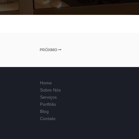
PRÓXIMO
Home
Sobre Nós
Serviços
Portfólio
Blog
Contato