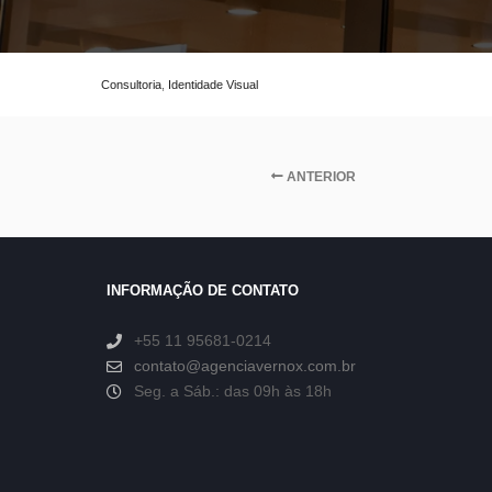
Consultoria
,
Identidade Visual
ANTERIOR
INFORMAÇÃO DE CONTATO
+55 11 95681-0214
contato@agenciavernox.com.br
Seg. a Sáb.: das 09h às 18h