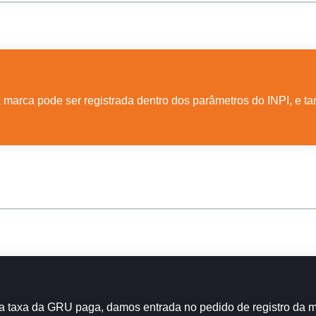
 marca pode ser registrada dentro dos parâmetros do INPI, e ta
 taxa da GRU paga, damos entrada no pedido de registro da ma