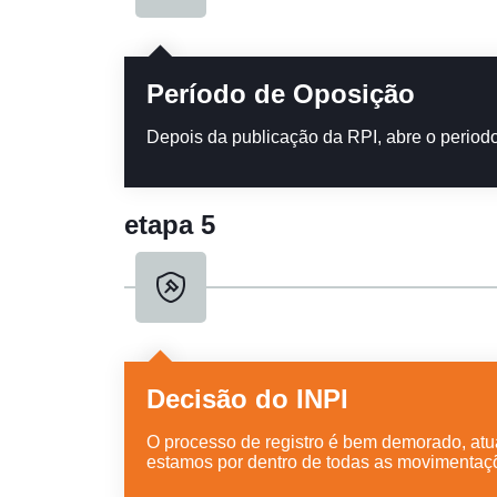
Período de Oposição
Depois da publicação da RPI, abre o periodo
etapa 5
Decisão do INPI
O processo de registro é bem demorado, a
estamos por dentro de todas as movimentaç