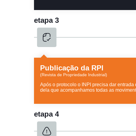
etapa 3
Publicação da RPI
(Revista de Propriedade Industrial)
Após o protocolo o INPI precisa dar entrada
dela que acompanhamos todas as moviment
etapa 4