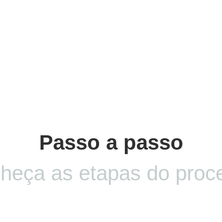
Passo a passo
heça as etapas do proc