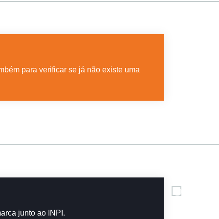
mbém para verificar se já não existe uma
rca junto ao INPI.