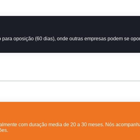
 para oposição (60 dias), onde outras empresas podem se opor 
tualmente com duração media de 20 a 30 meses. Nós acompan
ões.