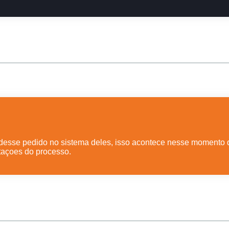
 desse pedido no sistema deles, isso acontece nesse momento q
açoes do processo.