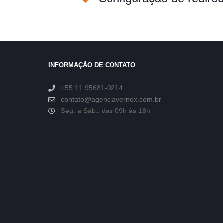
INFORMAÇÃO DE CONTATO
+55 11 95681-0214
contato@agenciavernox.com.br
Seg. a Sáb.: das 09h às 18h