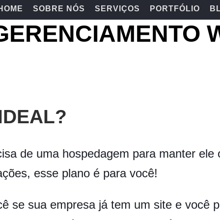
HOME
SOBRE NÓS
SERVIÇOS
PORTFÓLIO
B
 GERENCIAMENTO 
IDEAL?
cisa de uma hospedagem para manter ele on
rações, esse plano é para você!
ocê se sua empresa já tem um site e você 