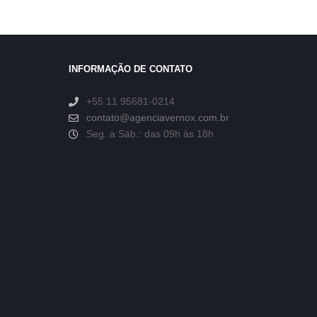
INFORMAÇÃO DE CONTATO
+55 11 95681-0214
contato@agenciavernox.com.br
Seg. a Sáb.: das 09h às 18h